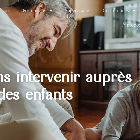
cueil
Formations
Supervisions
Conférences
À propo
ns intervenir auprès
des enfants