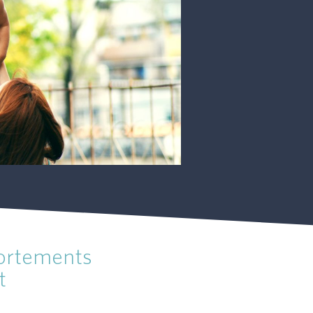
ortements
t