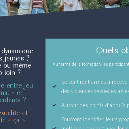
Quels ob
a dynamique
ns jeunes ?
nce ou même
Au terme de la formation, les participant.
p loin ?
Se sentiront armés à recevoi
re entre jeu
des violences sexuelles agie
mal » et
enfants ?
Auront des points d’appuis p
exualité et
de « ça »
Pourront identifier leurs pro
mettre en rapport avec les ca