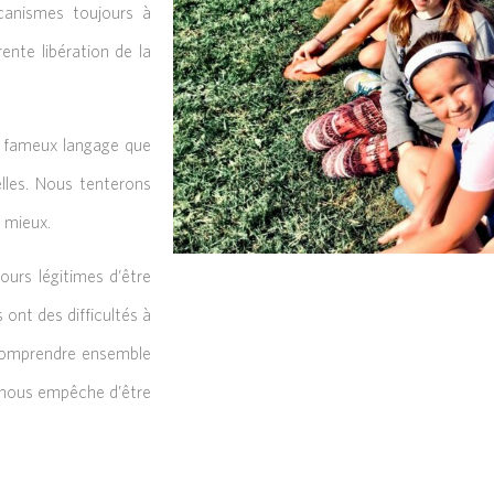
canismes toujours à
nte libération de la
e fameux langage que
elles. Nous tenterons
 mieux.
ours légitimes d’être
 ont des difficultés à
 comprendre ensemble
i nous empêche d’être