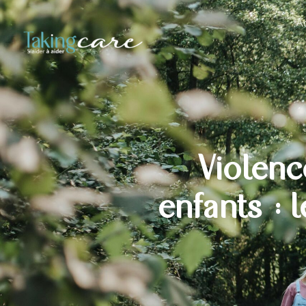
Ac
Violenc
enfants : 