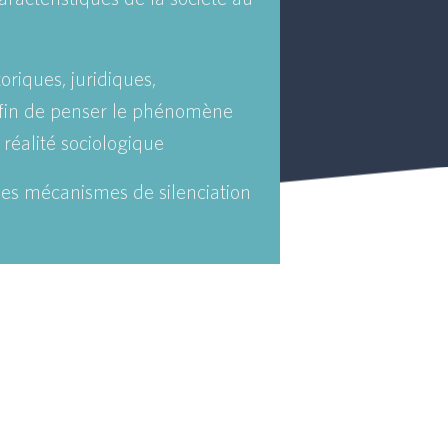
oriques, juridiques,
afin de penser le phénomène
 réalité sociologique
 les mécanismes de silenciation