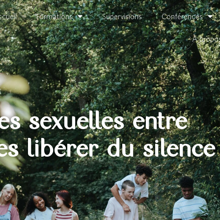
cueil
Formations
Supervisions
Conférences
À propo
es sexuelles entre
les libérer du silence