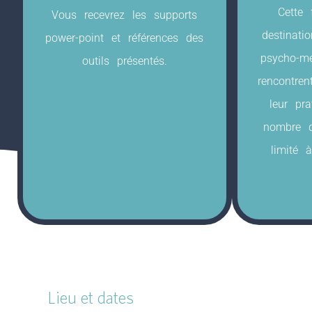
Cette 
Vous recevrez les supports
destinati
power-point et références des
psycho-mé
outils présentés.
rencontre
leur pra
nombre d
limité 
Lieu et dates