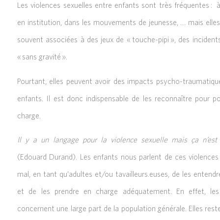
Les violences sexuelles entre enfants sont très fréquentes :
à
en institution, dans les mouvements de jeunesse, … mais elle
souvent associées à des jeux de « touche-pipi », des inciden
« sans gravité ».
Pourtant, elles peuvent avoir des impacts psycho-traumatique
enfants. Il est donc indispensable de les reconnaître pour p
charge.
Il y a un langage pour la violence sexuelle mais ça n’est
(Edouard Durand). Les enfants nous parlent de ces violence
mal, en tant qu’adultes et/ou tavailleurs.euses, de les entend
et de les prendre en charge adéquatement. En effet, les 
concernent une large part de la population générale. Elles rest