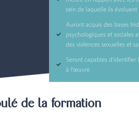
sein de laquelle ils évoluent
Auront acquis des bases hist
psychologiques et sociales 
des violences sexuelles et sa
Seront capables d’identifier
à l’œuvre
ulé de la formation