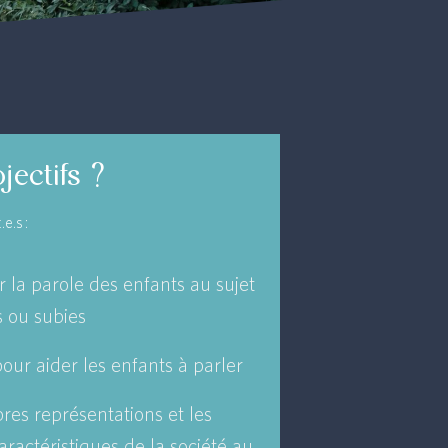
jectifs ?
e.s :
r la parole des enfants au sujet
s ou subies
our aider les enfants à parler
pres représentations et les
ractéristiques de la société au