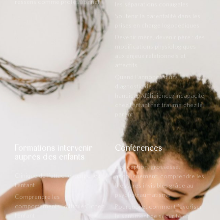
ressens comme professionnel
les séparations conjugales
Soutenir la parentalité dans les
prises en charge logopédiques
Devenir mère, devenir père : des
modifications physiologiques
aux enjeux relationnels et
affectifs
Quand l’annonce d’un
diagnostic de
handicap/déficience/incapacité
chez l’enfant fait trauma chez le
parent
Formations intervenir
Conférences
auprès des enfants
Conception, grossesse,
Clinique de l’attachement chez
accouchement: comprendre les
l’enfant
blessures invisibles grâce au
psychotraumatisme
Comprendre les
comportements "difficiles" chez
Pourquoi et comment favoriser
l’enfant
le sentiment de sécurité en