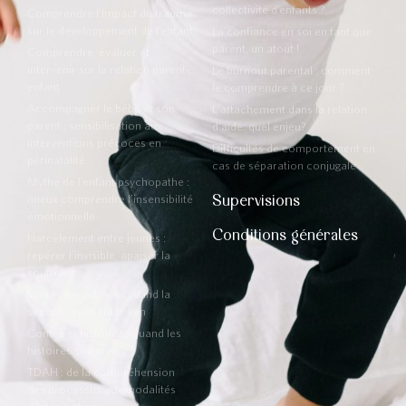
collectivité d’enfants ?
Comprendre l’impact du trauma
sur le développement de l’enfant
La confiance en soi en tant que
parent, un atout !
Comprendre, évaluer et
intervenir sur la relation parent-
Le burnout parental : comment
enfant
le comprendre à ce jour ?
Accompagner le bébé et son
L'attachement dans la relation
parent : sensibilisation aux
d'aide: quel enjeu?
interventions précoces en
Difficultés de comportement en
périnatalité
cas de séparation conjugale
Mythe de l’enfant psychopathe :
Supervisions
mieux comprendre l’insensibilité
émotionnelle
Conditions générales
Harcèlement entre jeunes :
repérer l’invisible, apaiser la
souffrance
Visites encadrées : quand la
sécurité soutient le lien
Contes et histoires : quand les
histoires soignent
TDAH : de la compréhension
des processus aux modalités