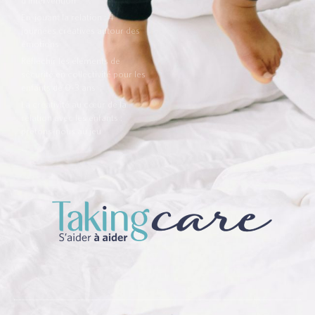
d’intervention
En-jouant la relation : 4
journées créatives autour des
émotions
Réfléchir les éléments de
sécurité en collectivité pour les
enfants de 0-3 ans
La créativité au cœur de la
relation avec les enfants :
prêtons-nous au jeu