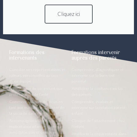
Cliquez ici
Formations des
Formations intervenir
intervenants
auprès des parents
Concilier nos représentations et
Comprendre, diagnostiquer et
valeurs personnelles au sein
intervenir sur le burn-out
d’une équipe
parental
Prendre soin de soi en tant que
Améliorer la confiance en soi
professionnel de l’aide
des parents
Comment changer de focus en
Comprendre, évaluer et
tant que manager pour créer de
intervenir sur la relation parent-
la sécurité dans mon équipe?
enfant
Accompagner les situations de
Clinique de l’attachement chez
maltraitance infantile : faire
l’enfant
avec qui je suis et ce que je
Améliorer la coparentalité dans