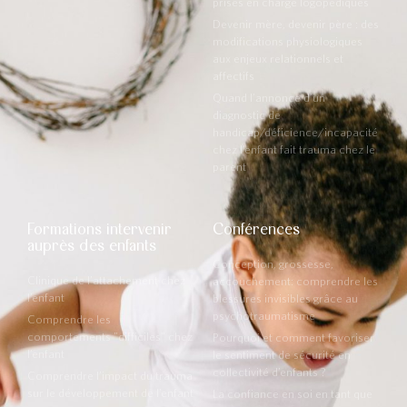
prises en charge logopédiques
Devenir mère, devenir père : des
modifications physiologiques
aux enjeux relationnels et
affectifs
Quand l’annonce d’un
diagnostic de
handicap/déficience/incapacité
chez l’enfant fait trauma chez le
parent
Formations intervenir
Conférences
auprès des enfants
Conception, grossesse,
Clinique de l’attachement chez
accouchement: comprendre les
l’enfant
blessures invisibles grâce au
psychotraumatisme
Comprendre les
comportements "difficiles" chez
Pourquoi et comment favoriser
l’enfant
le sentiment de sécurité en
collectivité d’enfants ?
Comprendre l’impact du trauma
sur le développement de l’enfant
La confiance en soi en tant que