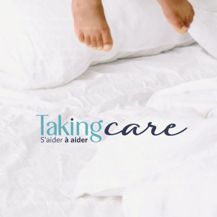
émotions
Réfléchir les éléments de
sécurité en collectivité pour les
enfants de 0-3 ans
La créativité au cœur de la
relation avec les enfants :
prêtons-nous au jeu
© All rights reserved Taking-Care - 2026