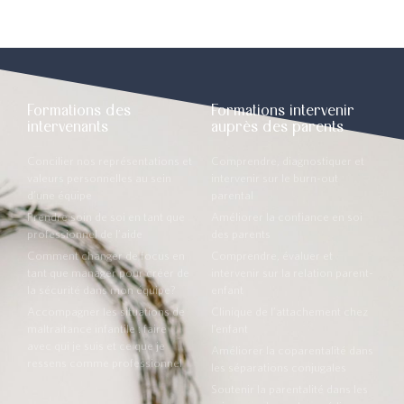
Formations des
Formations intervenir
intervenants
auprès des parents
Concilier nos représentations et
Comprendre, diagnostiquer et
valeurs personnelles au sein
intervenir sur le burn-out
d’une équipe
parental
Prendre soin de soi en tant que
Améliorer la confiance en soi
professionnel de l’aide
des parents
Comment changer de focus en
Comprendre, évaluer et
tant que manager pour créer de
intervenir sur la relation parent-
la sécurité dans mon équipe?
enfant
Accompagner les situations de
Clinique de l’attachement chez
maltraitance infantile : faire
l’enfant
avec qui je suis et ce que je
Améliorer la coparentalité dans
ressens comme professionnel
les séparations conjugales
Soutenir la parentalité dans les