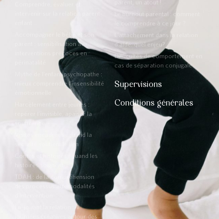
parent, un atout !
Comprendre, évaluer et
intervenir sur la relation parent-
Le burnout parental : comment
enfant
le comprendre à ce jour ?
Accompagner le bébé et son
L'attachement dans la relation
parent : sensibilisation aux
d'aide: quel enjeu?
interventions précoces en
Difficultés de comportement en
périnatalité
cas de séparation conjugale
Mythe de l’enfant psychopathe :
Supervisions
mieux comprendre l’insensibilité
émotionnelle
Conditions générales
Harcèlement entre jeunes :
repérer l’invisible, apaiser la
souffrance
Visites encadrées : quand la
sécurité soutient le lien
Contes et histoires : quand les
histoires soignent
TDAH : de la compréhension
des processus aux modalités
d’intervention
En-jouant la relation : 4
journées créatives autour des