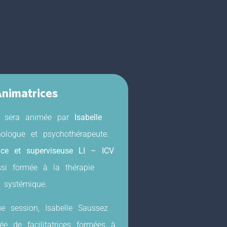
nimatrices
n sera animée par
Isabelle
hologue et psychothérapeute.
rice et superviseuse LI – ICV
ssi formée à la thérapie
systémique.
e session, Isabelle Saussez
e de facilitatrices formées à