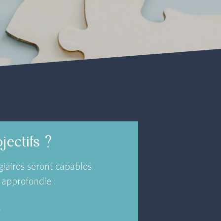
jectifs ?
agiaires seront capables
 approfondie :
V