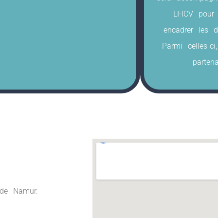
LI-ICV pour
encadrer les di
Parmi celles-c
parten
de Namur.