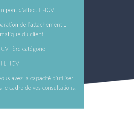
n pont d'affect LI-ICV
aration de l'attachement LI-
ématique du client
-ICV 1ère catégorie
l LI-ICV
ous avez la capacité d'utiliser
s le cadre de vos consultations.