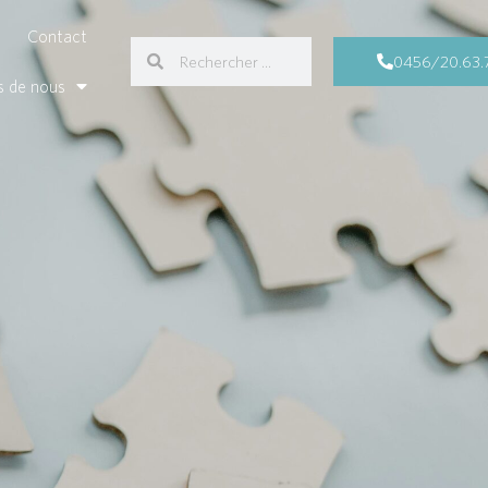
Contact
0456/20.63.
s de nous
a