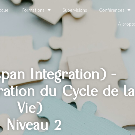
cueil
Formations
Supervisions
Conférences
À propo
espan Integration) -
ration du Cycle de l
Vie)
Niveau 2