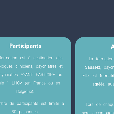
Participants
A
formation est à destination des
La formatio
logues cliniciens, psychiatres et
Saussez
, psyc
sychiatres AYANT PARTICIPE au
Elle est
format
le 1 LI-ICV (en France ou en
agréée
, au
Belgique).
bre de participants est limité à
Lors de chaqu
30 personnes.
sera accompagné