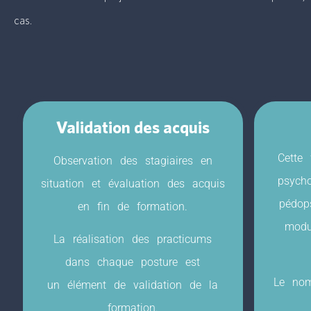
cas.
Validation des acquis
Cette 
Observation des stagiaires en
psycho
situation et évaluation des acquis
pédop
en fin de formation.
modu
La réalisation des practicums
dans chaque posture est
Le nom
un élément de validation de la
formation.