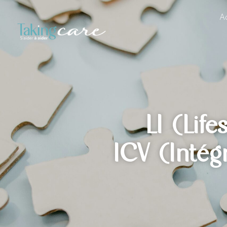
Ac
LI (Lif
ICV (Intég